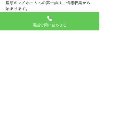
理想のマイホームへの第一歩は、情報収集から
始まります。
電話で問い合わせる
家もんに相談してみる
■
最後に大人気の記事がこちら
ご来店されるお客様の95％が読まれている記事
がこちら
お客様から、
「あれ読んだら、とりあえず行っ
てみようって思っちゃうよ～」
と言われまし
た。
家もんに行きたくなっちゃう記事を読む